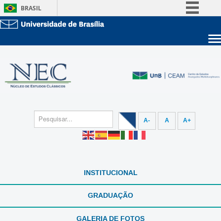
BRASIL
Simplifique!
Comunica BR
Sobre a UnB
Participe
Unidades acadêmicas
Acesso à informação
Estude na UnB
Graduação
Legislação
Pós-Graduação
Administração
Canais
Servidor
A-
A
A+
INSTITUCIONAL
GRADUAÇÃO
GALERIA DE FOTOS