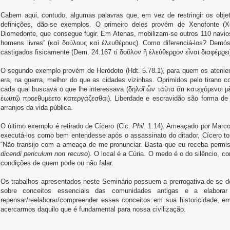
Cabem aqui, contudo, algumas palavras que, em vez de restringir os obje
definições, dão-se exemplos. O primeiro deles provém de Xenofonte (
Diomedonte, que consegue fugir. Em Atenas, mobilizam-se outros 110 navios
homens livres” (καὶ δούλους καὶ ἐλευθέρους). Como diferenciá-los? Demó
castigados fisicamente (Dem. 24.167 τί δοῦλον ἢ ἐλεύθερϱον εἶναι διαφέρϱει
O segundo exemplo provém de Heródoto (Hdt. 5.78.1), para quem os atenien
era, na guerra, melhor do que as cidades vizinhas. Oprimidos pelo tirano 
cada qual buscava o que lhe interessava (δηλοῖ ὦν ταῦτα ὅτι κατεχόμενοι
ἑωυτῷ προεθυμέετο κατεργάζεσθαι). Liberdade e escravidão são forma de p
arranjos da vida pública.
O último exemplo é retirado de Cícero (Cic.
Phil.
1.14). Ameaçado por Marco 
executá-los como bem entendesse após o assassinato do ditador, Cícero to
“Não transijo com a ameaça de me pronunciar. Basta que eu receba permis
dicendi periculum non recuso
). O local é a Cúria. O medo é o do silêncio, c
condições de quem pode ou não falar.
Os trabalhos apresentados neste Seminário possuem a prerrogativa de se d
sobre conceitos essenciais das comunidades antigas e a elaborar
repensar/reelaborar/compreender esses conceitos em sua historicidade, 
acercarmos daquilo que é fundamental para nossa civilização.