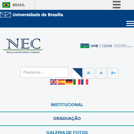
BRASIL
Simplifique!
Comunica BR
Sobre a UnB
Participe
Unidades acadêmicas
Acesso à informação
Estude na UnB
Graduação
Legislação
Pós-Graduação
Administração
Canais
Servidor
A-
A
A+
INSTITUCIONAL
GRADUAÇÃO
GALERIA DE FOTOS