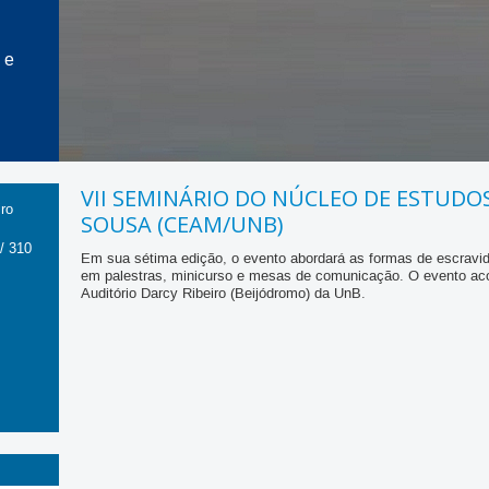
 e
VII SEMINÁRIO DO NÚCLEO DE ESTUDO
ro
SOUSA (CEAM/UNB)
/ 310
Em sua sétima edição, o evento abordará as formas de escravid
em palestras, minicurso e mesas de comunicação. O evento ac
Auditório Darcy Ribeiro (Beijódromo) da UnB.