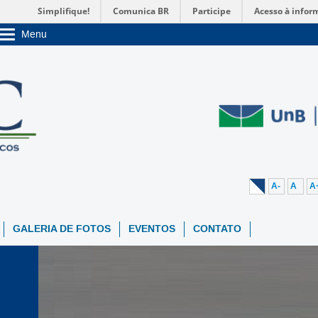
Simplifique!
Comunica BR
Participe
Acesso à infor
Menu
Sobre a UnB
Unidades acadêmicas
Estude na UnB
Graduação
Pós-Graduação
Administração
Servidor
A-
A
A
GALERIA DE FOTOS
EVENTOS
CONTATO