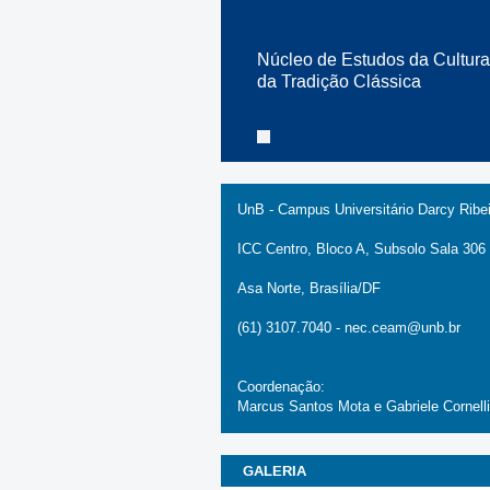
Núcleo de Estudos da Cultura
da Tradição Clássica
UnB - Campus Universitário Darcy Ribei
ICC Centro, Bloco A, Subsolo Sala 306 
Asa Norte, Brasília/DF
(61) 3107.7040 -
nec.ceam@unb.br
Coordenação:
Marcus Santos Mota e Gabriele Cornelli
GALERIA